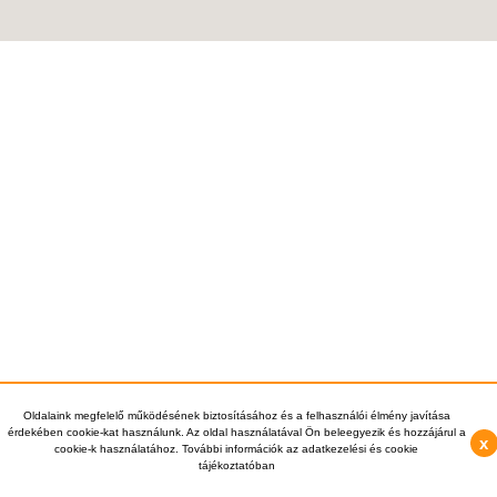
Oldalaink megfelelő működésének biztosításához és a felhasználói élmény javítása
érdekében cookie-kat használunk. Az oldal használatával Ön beleegyezik és hozzájárul a
x
cookie-k használatához. További információk az adatkezelési és cookie
tájékoztatóban