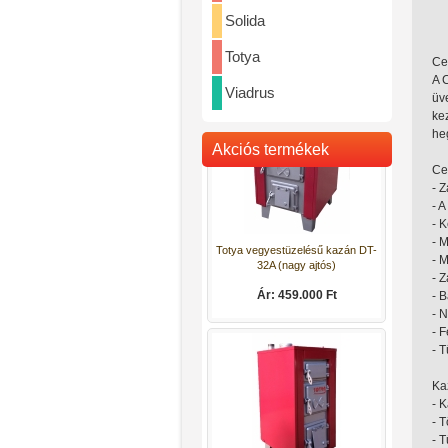
Solida
Totya vegyestüzelésű kazán DT-
32
Totya
Ce
Ár: 442.000 Ft
A 
Viadrus
üv
kez
heg
Akciós termékek
Ce
- Z
- 
- 
- M
- M
Totya vegyestüzelésű kazán DT-
- 
32A (nagy ajtós)
- 
- 
Ár: 459.000 Ft
- 
- 
Ka
- 
- T
- 