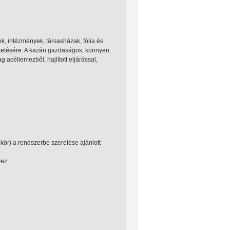
, intézmények, társasházak, fólia és
ltetésére. A kazán gazdaságos, könnyen
 acéllemezből, hajlított eljárással,
őkör) a rendszerbe szerelése ajánlott
yez