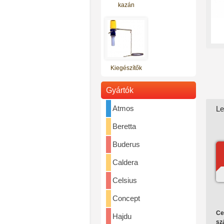
kazán
Ár: 357.000 Ft
Kiegészítők
Gyártók
Atmos
Le
Totya vegyestüzelésű kazán S-
27A (nagy ajtós)
Beretta
Ár: 378.000 Ft
Buderus
Caldera
Celsius
Concept
Ce
Hajdu
szá