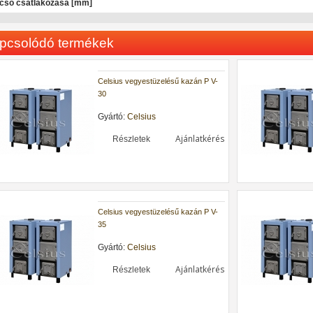
cső csatlakozása [mm]
pcsolódó termékek
Celsius vegyestüzelésű kazán P V-
30
Gyártó:
Celsius
Ajánlatkérés
Részletek
Celsius vegyestüzelésű kazán P V-
35
Gyártó:
Celsius
Ajánlatkérés
Részletek