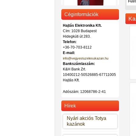
Füst
Céginformációk
Ka
Hajtás Elektronika Kft.
Cím: 1028 Budapest
Hidegkúti út 283.
Totya vegyestüzelésű kazán DT-
Telefon:
32
+36-70-703-8112
Ár: 442.000 Ft
E-mail:
info@vegyestuzelesukazan.hu
Bankszámlaszám:
K&H Bank Zrt.
10400212-50526885-67711005
Hajtás Kft.
Adószám:
12068786-2-41
Hírek
Nyári akciós Totya
kazánok