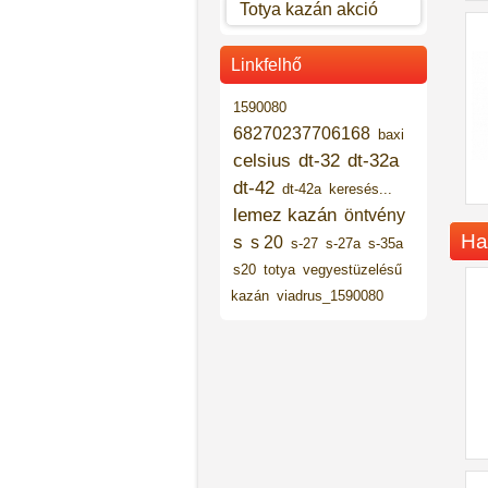
Totya kazán akció
Linkfelhő
1590080
68270237706168
baxi
celsius
dt-32
dt-32a
dt-42
dt-42a
keresés...
lemez kazán
öntvény
Ha
s
s 20
s-27
s-27a
s-35a
s20
totya
vegyestüzelésű
kazán
viadrus_1590080