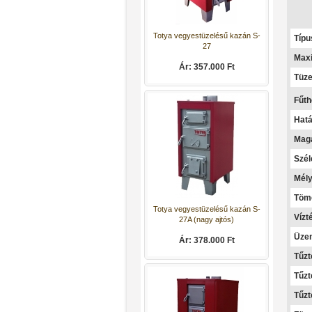
Típu
Totya vegyestüzelésű kazán S-
Maxi
27
Tüze
Ár: 357.000 Ft
Fűth
Hatá
Mag
Szé
Mél
Töme
Vízté
Totya vegyestüzelésű kazán S-
27A (nagy ajtós)
Üzem
Ár: 378.000 Ft
Tűz
Tűzt
Tűzt