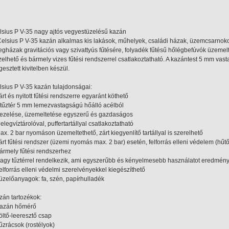
lsius P V-35 nagy ajtós vegyestüzelésű kazán
Celsius P V-35 kazán alkalmas kis lakások, műhelyek, családi házak, üzemcsarnokok
egházak gravitációs vagy szivattyús fűtésére, folyadék fűtésű hőlégbefúvók üzeme
elhető és bármely vizes fűtési rendszerrel csatlakoztatható. A kazántest 5 mm vastag
esztett kivitelben készül.
lsius P V-35 kazán tulajdonságai:
árt és nyitott fűtési rendszerre egyaránt köthető
A tűztér 5 mm lemezvastagságú hőálló acélból
Kezelése, üzemeltetése egyszerű és gazdaságos
elegvíztárolóval, puffertartállyal csatlakoztatható
ax. 2 bar nyomáson üzemeltethető, zárt kiegyenlítő tartállyal is szerelhető
Zárt fűtési rendszer (üzemi nyomás max. 2 bar) esetén, felforrás elleni védelem (hűt
Bármely fűtési rendszerhez
Nagy tűztérrel rendelkezik, ami egyszerűbb és kényelmesebb használatot eredmén
Felforrás elleni védelmi szerelvényekkel kiegészíthető
Tüzelőanyagok: fa, szén, papírhulladék
zán tartozékok:
Kazán hőmérő
öltő-leeresztő csap
Tűzrácsok (rostélyok)