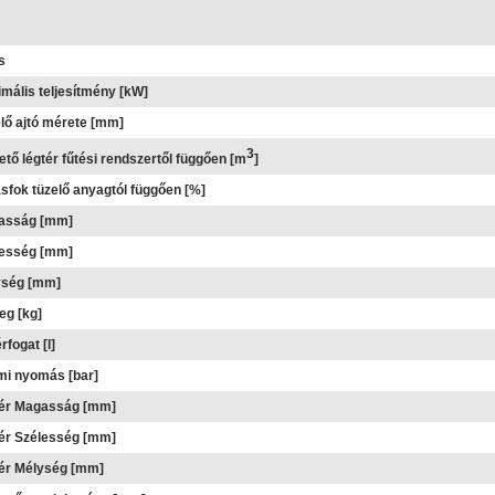
s
mális teljesítmény [kW]
lő ajtó mérete [mm]
3
ető légtér fűtési rendszertől függően [m
]
sfok tüzelő anyagtól függően [%]
asság [mm]
lesség [mm]
ység [mm]
g [kg]
rfogat [l]
i nyomás [bar]
tér Magasság [mm]
ér Szélesség [mm]
ér Mélység [mm]