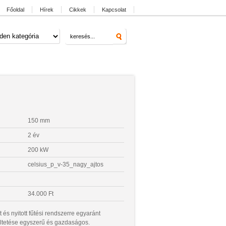
Főoldal
Hírek
Cikkek
Kapcsolat
150 mm
2 év
200 kW
celsius_p_v-35_nagy_ajtos
34.000 Ft
 és nyitott fűtési rendszerre egyaránt
ltetése egyszerű és gazdaságos.