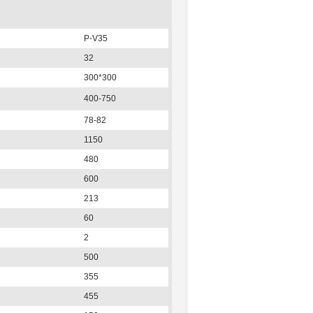
P-V35
32
300*300
400-750
78-82
1150
480
600
213
60
2
500
355
455