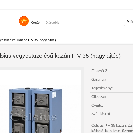
n
Kosár
0 árucikk
yestüzelésű kazán P V-35 (nagy ajtós)
lsius vegyestüzelésű kazán P V-35 (nagy ajtós)
Füstcső Ø:
Garancia:
Teljesítmény:
Cikkszám:
Gyártó:
Szállítási díj:
Celsius P V-35 kazán. Zárt
köthető. Kezelése, üzeme