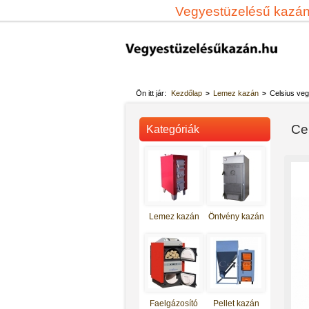
Vegyestüzelésű kazá
Ön itt jár:
Kezdőlap
Lemez kazán
Celsius veg
>
>
Ce
Kategóriák
Lemez kazán
Öntvény kazán
Totya vegyestüzelésű kazán S-
27
Faelgázosító
Pellet kazán