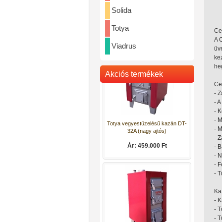
Solida
Totya vegyestüzelésű kazán DT-
32
Totya
Ce
Ár: 442.000 Ft
A 
Viadrus
üv
kez
heg
Akciós termékek
Ce
- Z
- 
- 
- M
- M
Totya vegyestüzelésű kazán DT-
- 
32A (nagy ajtós)
- 
- 
Ár: 459.000 Ft
- 
- 
Ka
- 
- T
- 