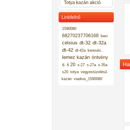
Totya kazán akció
Linkfelhő
1590080
68270237706168
baxi
celsius
dt-32
dt-32a
dt-42
dt-42a
keresés...
lemez kazán
öntvény
Ha
s
s 20
s-27
s-27a
s-35a
s20
totya
vegyestüzelésű
kazán
viadrus_1590080