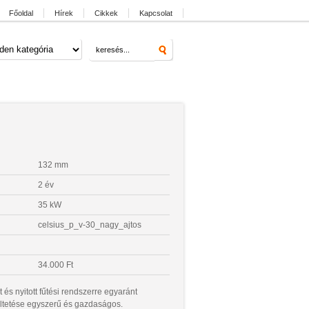
Főoldal
Hírek
Cikkek
Kapcsolat
132 mm
2 év
35 kW
celsius_p_v-30_nagy_ajtos
34.000 Ft
 és nyitott fűtési rendszerre egyaránt
ltetése egyszerű és gazdaságos.