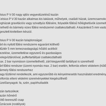
lsius P V-30 nagy ajtós vegyestüzelésű kazán
Celsius P V-30 kazán alkalmas kis lakások, műhelyek, családi házak, üzemcsarnokok
egházak gravitációs vagy szivattyús fűtésére, folyadék fűtésű hőlégbefúvók üzeme
elhető és bármely vizes fűtési rendszerrel csatlakoztatható. A kazántest 5 mm vastag
esztett kivitelben készül.
lsius P V-30 kazán tulajdonságai:
árt és nyitott fűtési rendszerre egyaránt köthető
A tűztér 5 mm lemezvastagságú hőálló acélból
Kezelése, üzemeltetése egyszerű és gazdaságos
elegvíztárolóval, puffertartállyal csatlakoztatható
ax. 2 bar nyomáson üzemeltethető, zárt kiegyenlítő tartállyal is szerelhető
Zárt fűtési rendszer (üzemi nyomás max. 2 bar) esetén, felforrás elleni védelem (hűt
Bármely fűtési rendszerhez
Nagy tűztérrel rendelkezik, ami egyszerűbb és kényelmesebb használatot eredmén
Felforrás elleni védelmi szerelvényekkel kiegészíthető
Tüzelőanyagok: fa, szén, papírhulladék
zán tartozékok:
Kazán hőmérő
öltő-leeresztő csap
Tűzrácsok (rostélyok)