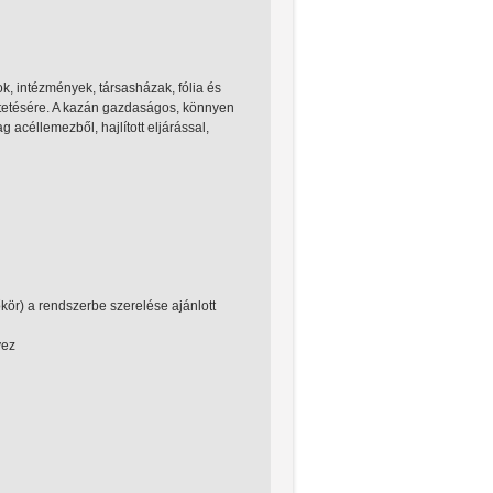
, intézmények, társasházak, fólia és
ltetésére. A kazán gazdaságos, könnyen
 acéllemezből, hajlított eljárással,
őkör) a rendszerbe szerelése ajánlott
yez