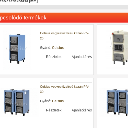
cső csatlakozása [mm]
pcsolódó termékek
Celsius vegyestüzelésű kazán P V-
25
Gyártó:
Celsius
Ajánlatkérés
Részletek
Celsius vegyestüzelésű kazán P V-
30
Gyártó:
Celsius
Ajánlatkérés
Részletek