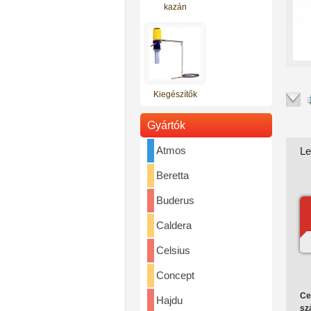
kazán
Ár: 357.000 Ft
Kiegészítők
Gyártók
Atmos
Le
Totya vegyestüzelésű kazán S-
27A (nagy ajtós)
Beretta
Ár: 378.000 Ft
Buderus
Caldera
Celsius
Concept
Ce
Hajdu
szá