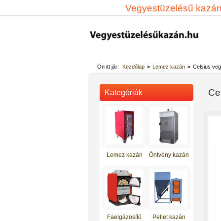
Vegyestüzelésű kazá
Ön itt jár:
Kezdőlap
Lemez kazán
Celsius veg
>
>
Ce
Kategóriák
Lemez kazán
Öntvény kazán
Totya vegyestüzelésű kazán S-
27
Faelgázosító
Pellet kazán