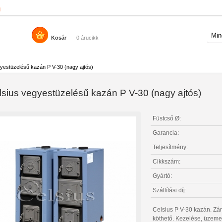
n
Kosár
0 árucikk
yestüzelésű kazán P V-30 (nagy ajtós)
lsius vegyestüzelésű kazán P V-30 (nagy ajtós)
Füstcső Ø:
Garancia:
Teljesítmény:
Cikkszám:
Gyártó:
Szállítási díj:
Celsius P V-30 kazán. Zárt
köthető. Kezelése, üzeme