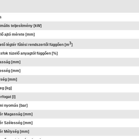
s
mális teljesítmény [kW]
lő ajtó mérete [mm]
3
ető légtér fűtési rendszertől függően [m
]
sfok tüzelő anyagtól függően [%]
asság [mm]
lesség [mm]
ység [mm]
g [kg]
rfogat [l]
i nyomás [bar]
tér Magasság [mm]
ér Szélesség [mm]
ér Mélység [mm]