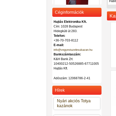
Füst
Céginformációk
Ka
Hajtás Elektronika Kft.
Cím: 1028 Budapest
Hidegkúti út 283.
Totya vegyestüzelésű kazán DT-
Telefon:
32
+36-70-703-8112
Ár: 442.000 Ft
E-mail:
info@vegyestuzelesukazan.hu
Bankszámlaszám:
K&H Bank Zrt.
10400212-50526885-67711005
Hajtás Kft.
Adószám:
12068786-2-41
Hírek
Nyári akciós Totya
kazánok