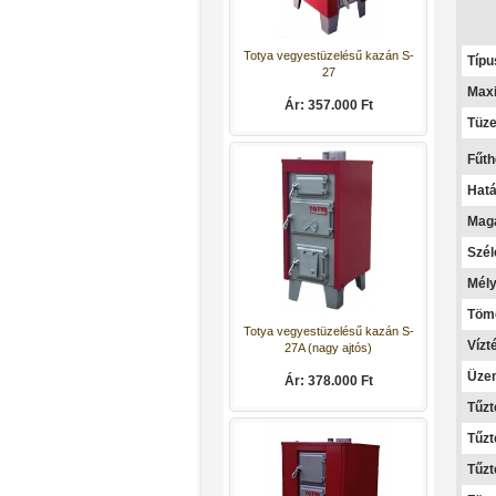
Típu
Totya vegyestüzelésű kazán S-
Maxi
27
Tüze
Ár: 357.000 Ft
Fűth
Hatá
Mag
Szé
Mél
Töme
Vízté
Totya vegyestüzelésű kazán S-
27A (nagy ajtós)
Üzem
Ár: 378.000 Ft
Tűz
Tűzt
Tűzt