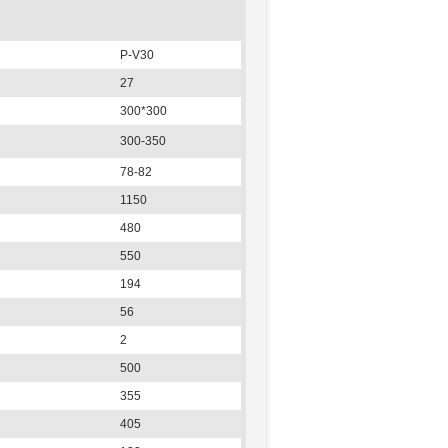
P-V30
27
300*300
300-350
78-82
1150
480
550
194
56
2
500
355
405